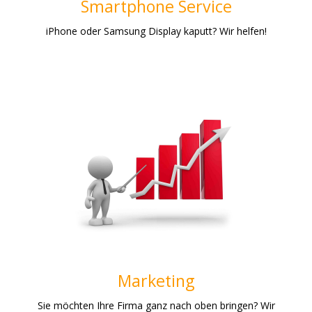
Smartphone Service
iPhone oder Samsung Display kaputt? Wir helfen!
Online Marketing und mehr
Unsere Firma hat sich neben Computer- und
Smartphone-Service auf das Online Marketing
spezialisiert. Hierzu zählen u. A.
Suchmaschinenoptimierung, Panorama- und
Luftaufnahmen. Auch Social-Media Marketing ist kein
Fremdwort für uns. Wir bringen Sie ganz nach oben!
Weiterlesen
Marketing
Sie möchten Ihre Firma ganz nach oben bringen? Wir