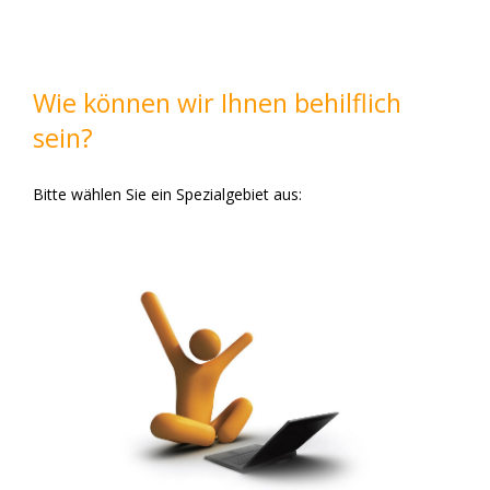
Wie können wir Ihnen behilflich
sein?
Bitte wählen Sie ein Spezialgebiet aus:
IT Service
kompetenter IT Dienstleister
Wir sind Ihr
bieten wir
& Hardware Fragen
Computer
In allen
Ihnen intelligente Lösungen und Systeme die
funktionieren.
einfach und perfekt