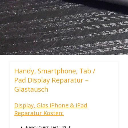
Handy, Smartphone, Tab /
Pad Display Reparatur –
Glastausch
Display, Glas iPhone & iPad
Reparatur Kosten:
Handy Quick Test : 40,-€