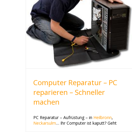
Computer Reparatur – PC
reparieren – Schneller
machen
PC Reparatur – Aufrüstung – in
Heilbronn
,
Neckarsulm
… Ihr Computer ist kaputt? Geht