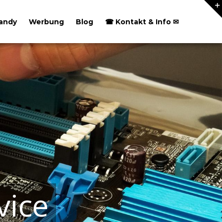
andy
Werbung
Blog
☎ Kontakt & Info ✉
vice