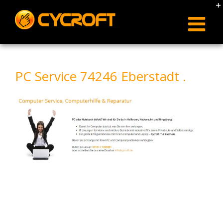
Skip
to
content
PC Service 74246 Eberstadt .