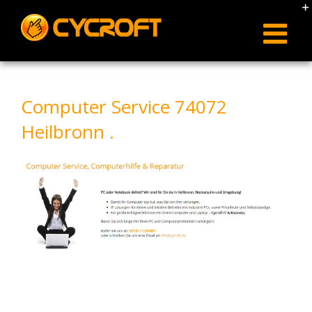
Skip
to
content
Computer Service 74072
Heilbronn .