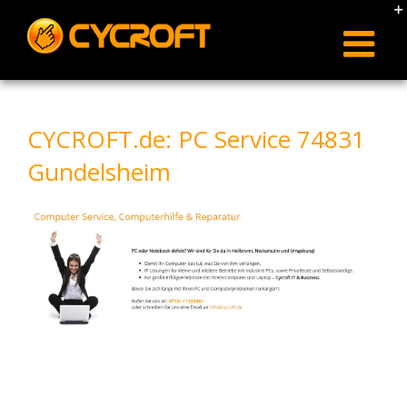
Skip
to
content
CYCROFT.de: PC Service 74831
Gundelsheim