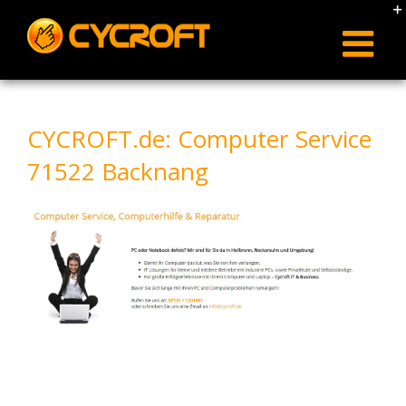
Skip
to
content
CYCROFT.de: Computer Service
71522 Backnang