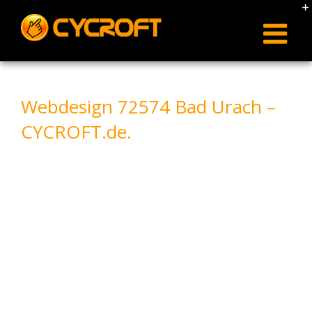
Skip
to
content
Webdesign 72574 Bad Urach –
CYCROFT.de.