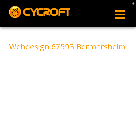
Skip
to
content
Webdesign 67593 Bermersheim
.