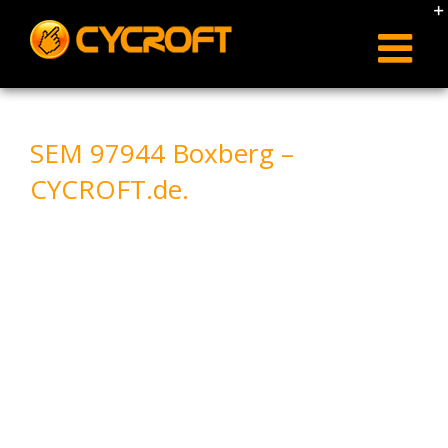
Skip
to
content
SEM 97944 Boxberg –
CYCROFT.de.