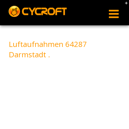
Skip
to
content
Luftaufnahmen 64287
Darmstadt .