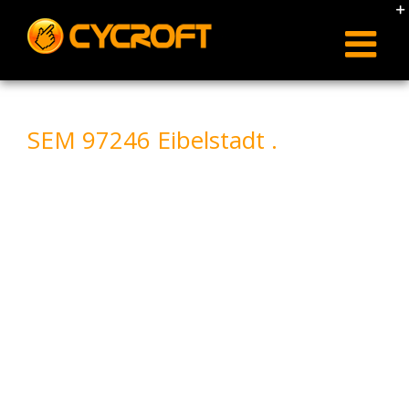
Skip
to
content
SEM 97246 Eibelstadt .