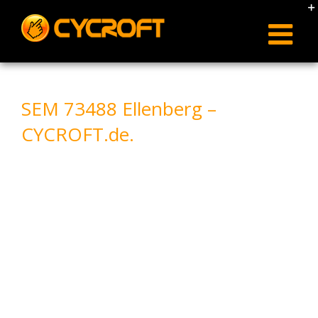
Skip
to
content
SEM 73488 Ellenberg –
CYCROFT.de.