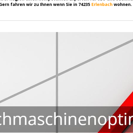
ern fahren wir zu Ihnen wenn Sie in 74235
Erlenbach
wohnen.