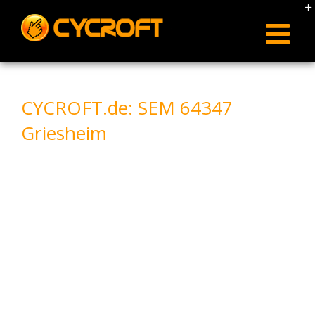
Skip
to
content
CYCROFT.de: SEM 64347
Griesheim