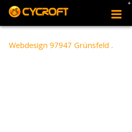
Skip
to
content
Webdesign 97947 Grünsfeld .