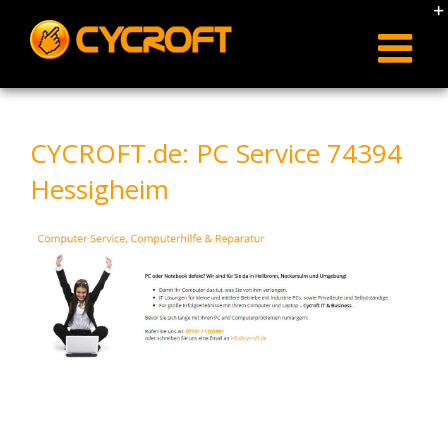
Skip
to
content
CYCROFT.de: PC Service 74394
Hessigheim