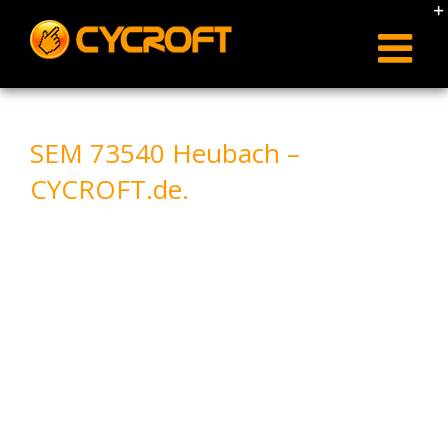
Skip
to
content
SEM 73540 Heubach –
CYCROFT.de.