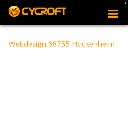
Skip
to
content
Webdesign 68755 Hockenheim .