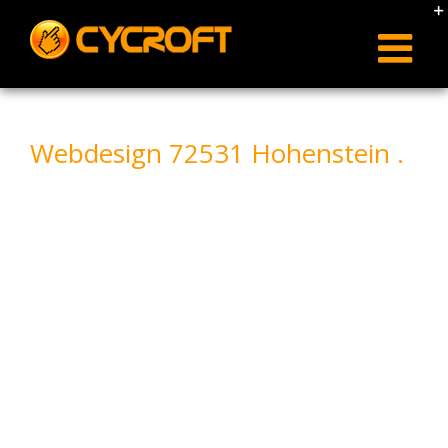
Skip
to
content
Webdesign 72531 Hohenstein .