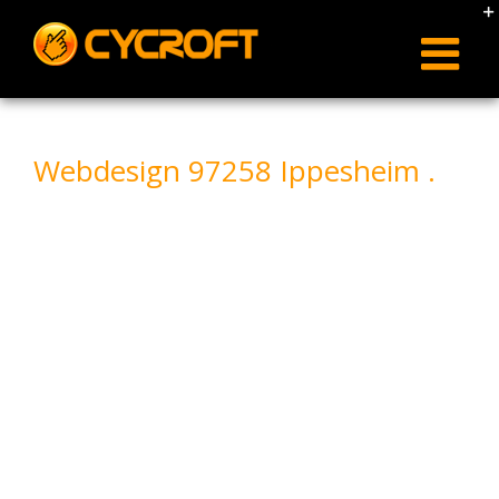
Skip
to
content
Webdesign 97258 Ippesheim .