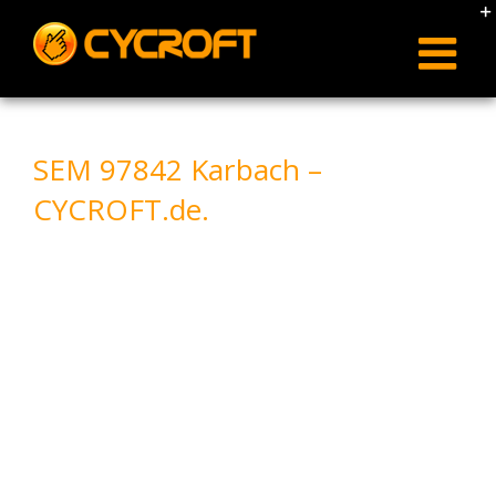
Skip
to
content
SEM 97842 Karbach –
CYCROFT.de.