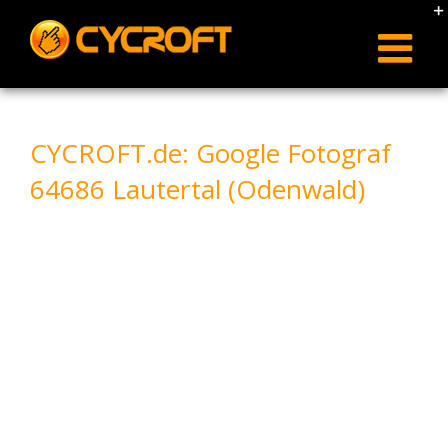
Skip
to
content
CYCROFT.de: Google Fotograf
64686 Lautertal (Odenwald)