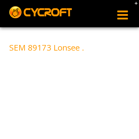
Skip
to
content
SEM 89173 Lonsee .