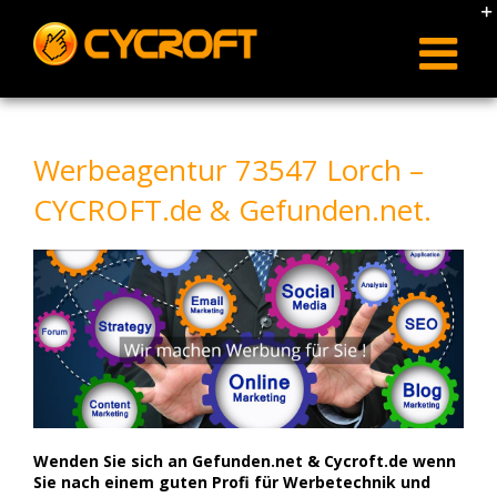
Skip
to
content
Werbeagentur 73547 Lorch –
CYCROFT.de & Gefunden.net.
Wenden Sie sich an Gefunden.net & Cycroft.de wenn
Sie nach einem guten Profi für Werbetechnik und