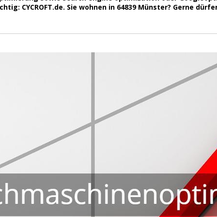
ichtig: CYCROFT.de. Sie wohnen in 64839 Münster? Gerne dürfe