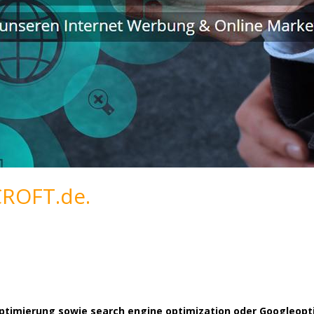
CROFT.de.
timierung sowie search engine optimization oder Googleoptim