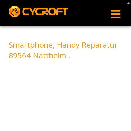
Skip
to
content
Smartphone, Handy Reparatur
89564 Nattheim .