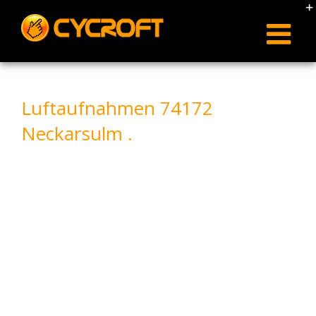
Skip
to
content
Luftaufnahmen 74172
Neckarsulm .