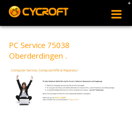
Skip
to
content
PC Service 75038
Oberderdingen .