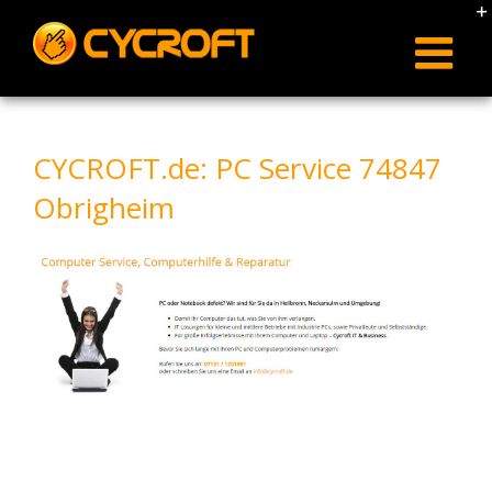
Skip
to
content
CYCROFT.de: PC Service 74847
Obrigheim