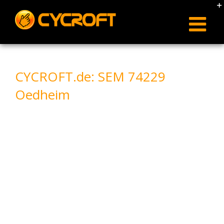
Skip
to
content
CYCROFT.de: SEM 74229
Oedheim