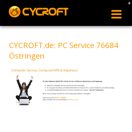
Skip
to
content
CYCROFT.de: PC Service 76684
Östringen