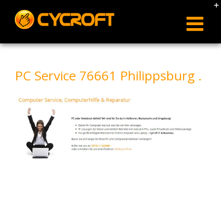
Skip
to
content
PC Service 76661 Philippsburg .