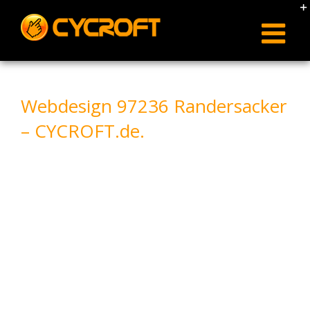
Skip
to
content
Webdesign 97236 Randersacker
– CYCROFT.de.