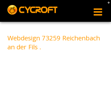
Skip
to
content
Webdesign 73259 Reichenbach
an der Fils .