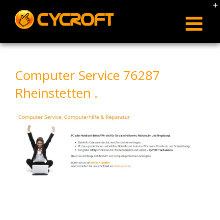
Skip
to
content
Computer Service 76287
Rheinstetten .