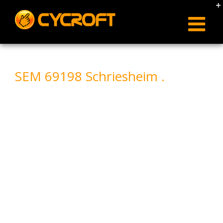
Skip
to
content
SEM 69198 Schriesheim .