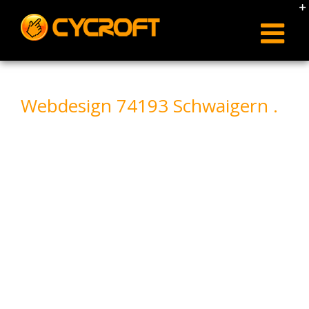
Skip
to
content
Webdesign 74193 Schwaigern .