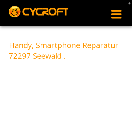
Skip
to
content
Handy, Smartphone Reparatur
72297 Seewald .