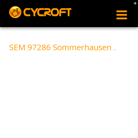
Skip
to
content
SEM 97286 Sommerhausen .