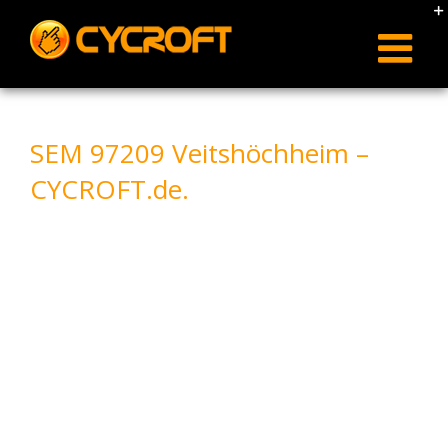
Skip
to
content
SEM 97209 Veitshöchheim –
CYCROFT.de.