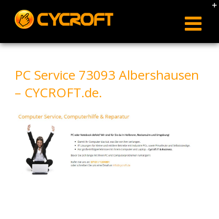
Skip
to
content
PC Service 73093 Albershausen
– CYCROFT.de.