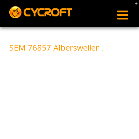
Skip
to
content
SEM 76857 Albersweiler .