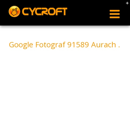
Skip
to
content
Google Fotograf 91589 Aurach .