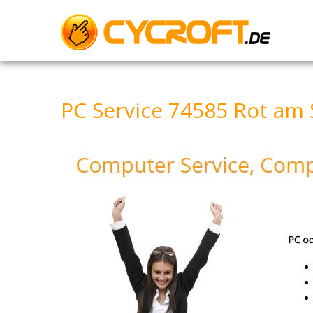
Skip
to
content
PC Service 74585 Rot am 