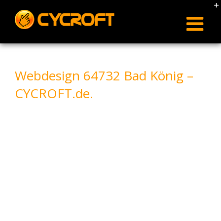
Skip
to
content
Webdesign 64732 Bad König –
CYCROFT.de.