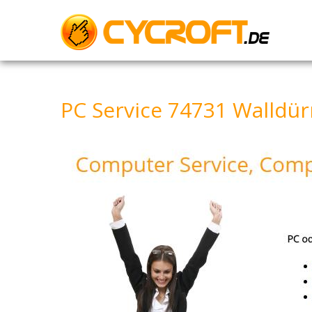
Skip
to
content
PC Service 74731 Walldür