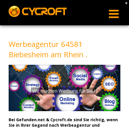
Skip
to
content
Werbeagentur 64581
Biebesheim am Rhein .
Bei Gefunden.net & Cycroft.de sind Sie richtig, wenn
Sie in Ihrer Gegend nach Werbeagentur und