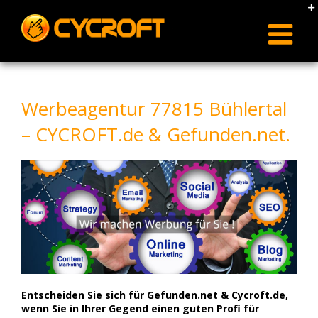
Skip
to
content
Werbeagentur 77815 Bühlertal
– CYCROFT.de & Gefunden.net.
Entscheiden Sie sich für Gefunden.net & Cycroft.de,
wenn Sie in Ihrer Gegend einen guten Profi für