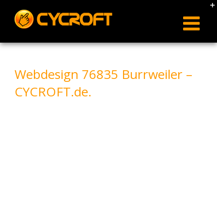
Skip
to
content
Webdesign 76835 Burrweiler –
CYCROFT.de.